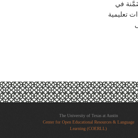
مَّنة في
ات تعليمية
ى
The University of Texas at Austin
Center for Open Educational Resources & Language
Learning (COERLL)