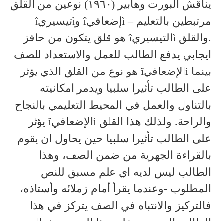
يناقش ألبورت وهابير (١٩٦٠) نوعين من القلق
مرتبطين بالتعليم – ìإضعافيî وìتيسيريî
.والقلق ìالتيسيريî هو قلق يتكون من حافز
ايجابي يدفع الطالب للعمل والاستعداد للصف
بينما ìالإضعافيî هو نوع من القلق الذي يؤثر
على الطالب تأثيرا سلبيا ويدمر امكانيته
بالتناول والعمل في المحيط التعليمي بالنجاح
والراحة. ولذلك هذا القلق ìالإضعافيî يؤثر
على الطالب تأثيرا سلبيا حين يحاول ان يقوم
بالقراءة الجهرية من ضمن الصف، وهذا
الطالب ليس لديه اي علم مسبق للنص
المطلوب -وعندما يقرأ أمام زملائه وأستاذه،
فالتركيز والانتباه في الصف يتركز في هذا