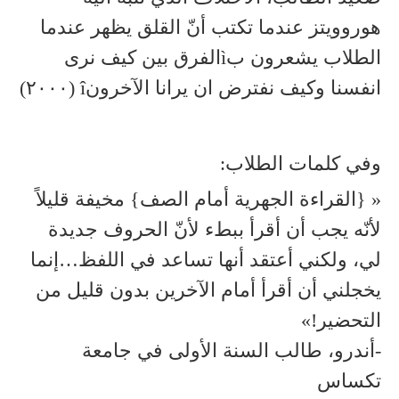
هوروويتز عندما تكتب أنّ القلق يظهر عندما
الطلاب يشعرون بìالفرق بين كيف نرى
انفسنا وكيف نفترض ان يرانا الآخرونî (٢٠٠٠)
وفي كلمات الطلاب:
« {القراءة الجهرية أمام الصف} مخيفة قليلاً
لأنّه يجب أن أقرأ ببطء لأنّ الحروف جديدة
لي، ولكني أعتقد أنها تساعد في اللفظ…إنما
يخجلني أن أقرأ أمام الآخرين بدون قليل من
التحضير!»
-أندرو، طالب السنة الأولى في جامعة
تكساس