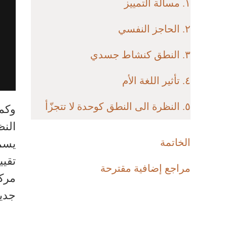
١. مسألة التمييز
٢. الحاجز النفسي
٣. النطق كنشاط جسدي
٤. تأثير اللغة الأم
٥. النظرة الى النطق كوحدة لا تتجزّأ
وكما
النظ
الخاتمة
يسمح
تقيي
مراجع إضافية مقترحة
مركب
جديد