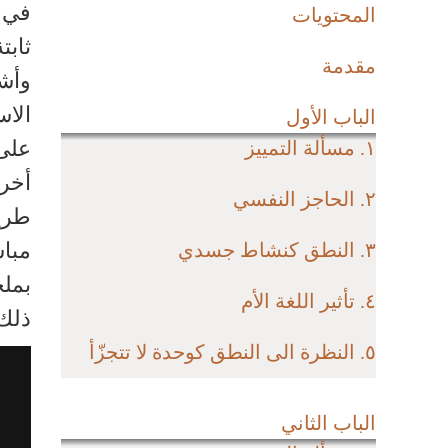
في م
المحتويات
ثابت
مقدمة
وأشر
الاس
الباب الأول
على 
١. مسألة التمييز
أخرى
٢. الحاجز النفسي
طريق
مباش
٣. النطق كنشاط جسدي
بملخ
٤. تأثير اللغة الأم
ذلك 
٥. النظرة الى النطق كوحدة لا تتجزّأ
الباب الثاني