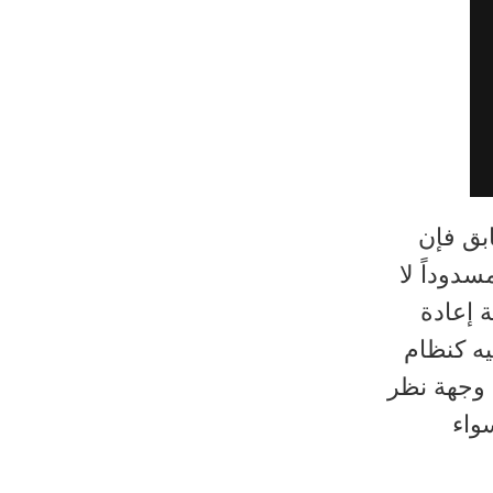
بق فإن
سدوداً لا
 إعادة
يه كنظام
 وجهة نظر
واء