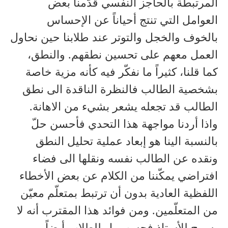
المرتبطة بالحاجز النفسي قدّمنا بعض
العوامل التي تنتج أحياناً عن الإحساس
بالخوف والخجل والتوتر عند طلابنا حين نحاول
العمل معهم على تحسين نطقهم. والنطق،
كما قلنا، كثيراً ما نفكّر فيه كأنه مزية خاصة
بشخصية الطالب فالنظرة الناقدة الى نطق
الطالب قد تجعله يشعر بشيء من الاهانة.
واذا أردنا مواجهة هذا التحدي فأحسن حلّ
بالنسبة الينا هو إبعاد عملية تحليل النطق
ونقده عن الطالب نفسه ونقلها الى فضاء
افتراضي يمكّننا من الكلام عن بعض الأخطاء
اللفظية العادية بدون أن ترتبط بمتعلّم معيّن
من المتعلّمين. ومن فوائد هذا المقترب أنه لا
يسمح للأستاذ فحسب بل للطلاب أيضاً