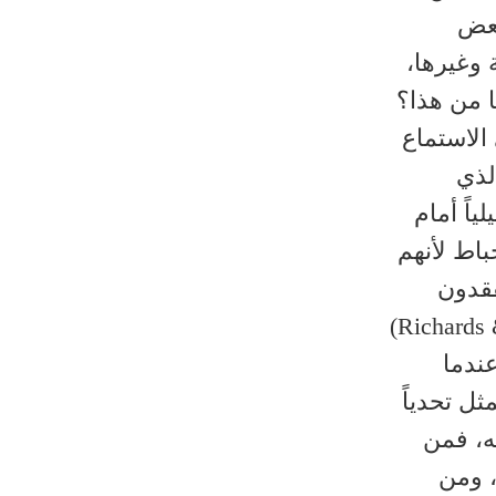
بعض
 وغيرها،
ا من هذا؟
الاستماع
لذي
ياً أمام
اط لأنهم
فقدون
(Richards
ندما
ل تحدياً
له، فمن
، ومن