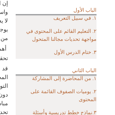
إن ا
الباب الأول
واسع
١. في سبيل التعريف
لا ي
يوجد
٢. التعليم القائم على المحتوى في
من ا
مواجهة تحديات مجالنا المتحول
أهم 
٣. ختام الدرس الأول
تحقي
قد 
الباب الثاني
الم
١. من المحاضرة إلى المشاركة
التو
٢. يوميات الصفوف القائمة على
دون 
المحتوى
مبا
تحدي
٣.نماذج خطط تدريسية وأسئلة