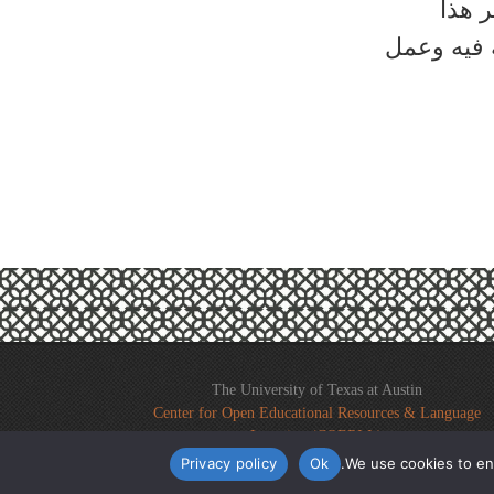
ر هذا
 فيه وعمل
The University of Texas at Austin
Center for Open Educational Resources & Language
Learning (COERLL)
Privacy policy
Ok
We use cookies to ens