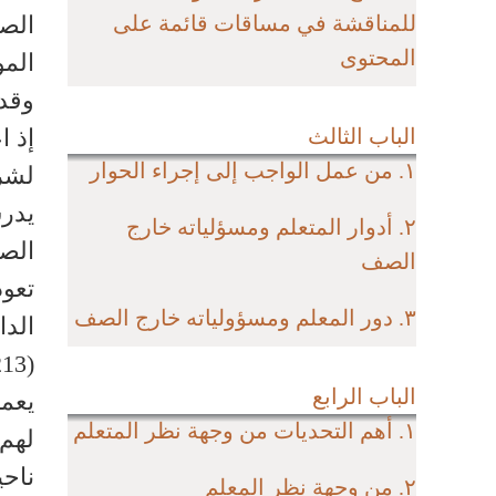
للمناقشة في مساقات قائمة على
الص
المحتوى
المو
وقد 
الباب الثالث
إذ ا
١. من عمل الواجب إلى إجراء الحوار
لشرح
يدرس
٢. أدوار المتعلم ومسؤلياته خارج
الصف
الصف
تعود
٣. دور المعلم ومسؤولياته خارج الصف
الدا
213)
الباب الرابع
يعمل
١. أهم التحديات من وجهة نظر المتعلم
لهم،
ناحي
٢. من وجهة نظر المعلم