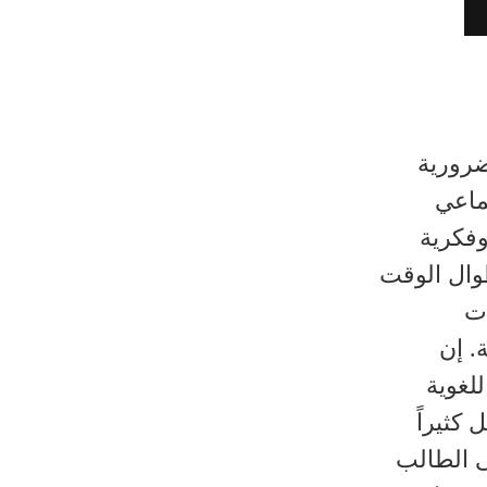
ضرورية
ماعي
وفكرية
طوال الوقت
ات
. إن
لغوية
 كثيراً
ى الطالب