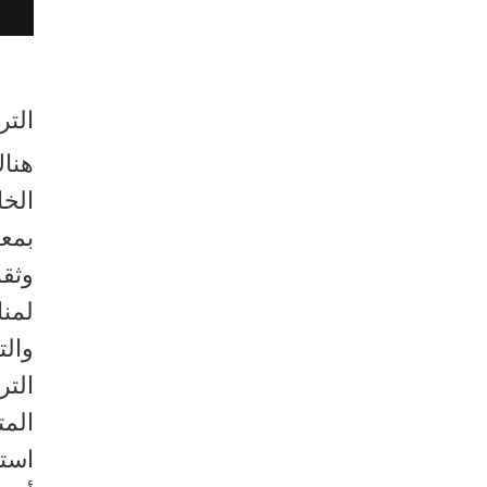
التر
هناك
الخا
بمعن
وثقا
لمنا
والت
التر
المت
استخ