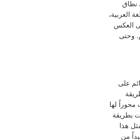
 نطاق
ة العربية،
لى العكس
. وحتى
ئم على
ريقة
محوراً لها
ات بطريقة
ثل هذا
داً من